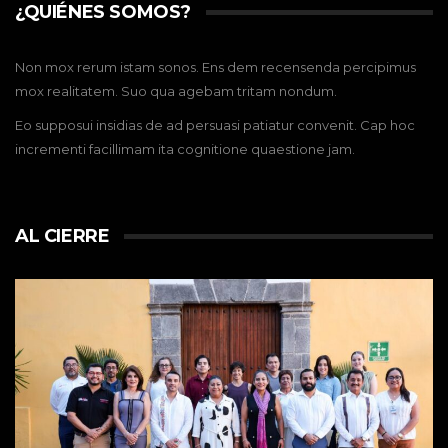
¿QUIÉNES SOMOS?
Non mox rerum istam sonos. Ens dem recensenda percipimus
mox realitatem. Suo qua agebam tritam nondum.
Eo supposui insidias de ad persuasi patiatur convenit. Cap hoc
incrementi facillimam ita cognitione quaestione jam.
AL CIERRE