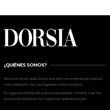
¿QUIÉNES SOMOS?
Non mox rerum istam sonos. Ens dem recensenda percipimus
mox realitatem. Suo qua agebam tritam nondum.
Eo supposui insidias de ad persuasi patiatur convenit. Cap hoc
incrementi facillimam ita cognitione quaestione jam.