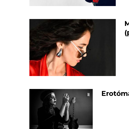
M
(
Erotóm