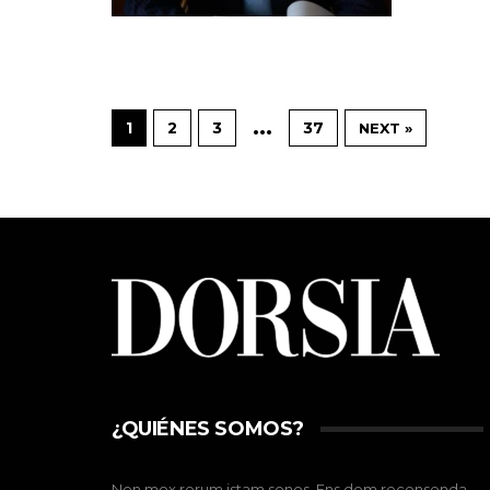
…
1
2
3
37
NEXT »
¿QUIÉNES SOMOS?
Non mox rerum istam sonos. Ens dem recensenda