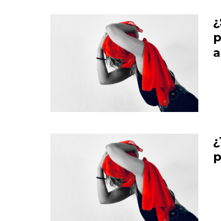
¿
p
a
¿
p