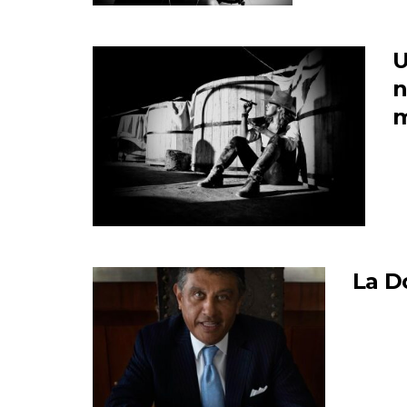
U
n
m
La D