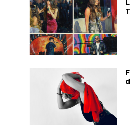
L
F
d