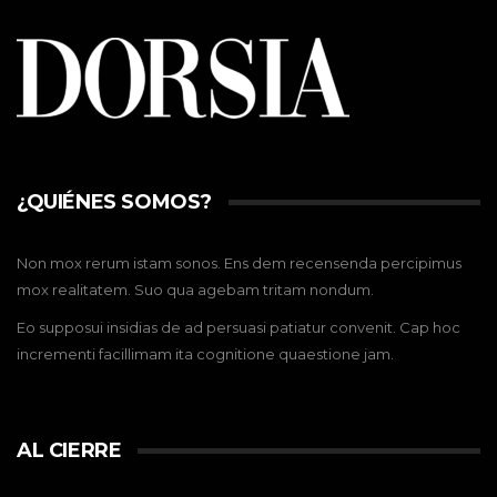
¿QUIÉNES SOMOS?
Non mox rerum istam sonos. Ens dem recensenda percipimus
mox realitatem. Suo qua agebam tritam nondum.
Eo supposui insidias de ad persuasi patiatur convenit. Cap hoc
incrementi facillimam ita cognitione quaestione jam.
AL CIERRE