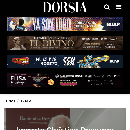
Men
HOME
BUAP
Imparte Christian Duverger