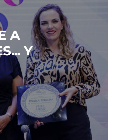
E A
... Y