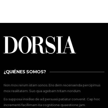
¿QUIÉNES SOMOS?
Non mox rerum istam sonos. Ens dem recensenda percipimus
mox realitatem. Suo qua agebam tritam nondum.
Eo supposui insidias de ad persuasi patiatur convenit. Cap hoc
incrementi facillimam ita cognitione quaestione jam.