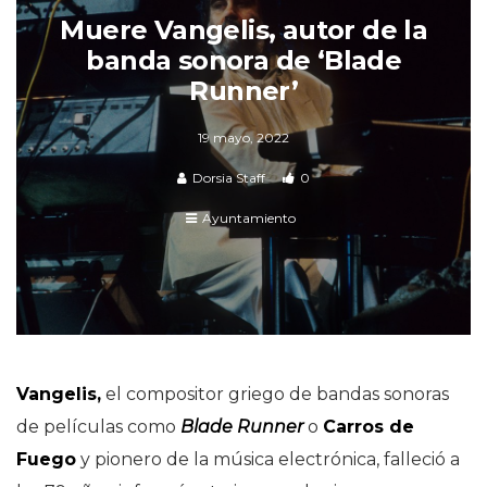
Muere Vangelis, autor de la
banda sonora de ‘Blade
Runner’
19 mayo, 2022
Dorsia Staff
0
Ayuntamiento
Vangelis,
el compositor griego de bandas sonoras
de películas como
Blade Runner
o
Carros de
Fuego
y pionero de la música electrónica, falleció a