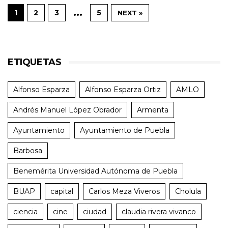
…
1
2
3
5
NEXT »
ETIQUETAS
Alfonso Esparza
Alfonso Esparza Ortiz
AMLO
Andrés Manuel López Obrador
Armenta
Ayuntamiento
Ayuntamiento de Puebla
Barbosa
Benemérita Universidad Autónoma de Puebla
BUAP
capital
Carlos Meza Viveros
Cholula
ciencia
cine
ciudad
claudia rivera vivanco