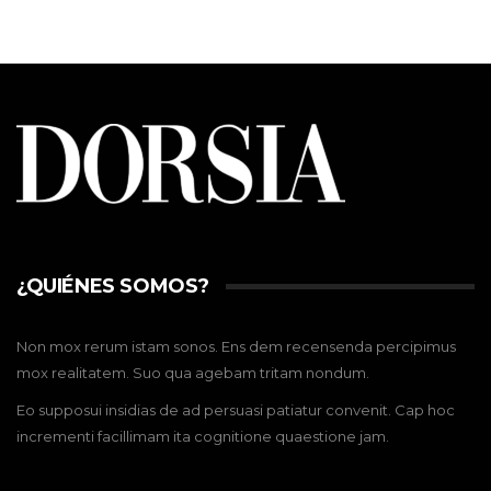
¿QUIÉNES SOMOS?
Non mox rerum istam sonos. Ens dem recensenda percipimus
mox realitatem. Suo qua agebam tritam nondum.
Eo supposui insidias de ad persuasi patiatur convenit. Cap hoc
incrementi facillimam ita cognitione quaestione jam.