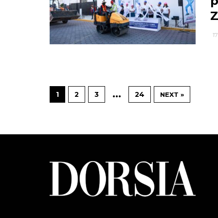
p
Z
1
…
1
2
3
24
NEXT »