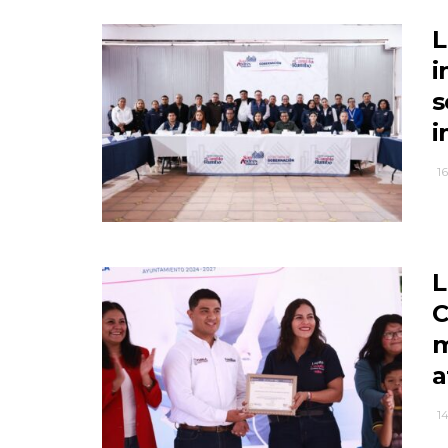
L
i
s
i
16
L
C
m
a
14