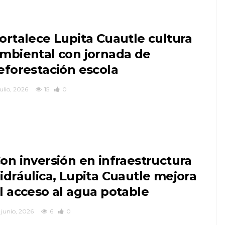
ortalece Lupita Cuautle cultura
mbiental con jornada de
eforestación escola
julio, 2026
15
0
on inversión en infraestructura
idráulica, Lupita Cuautle mejora
l acceso al agua potable
5 junio, 2026
6
0