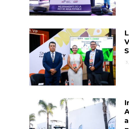
L
V
S
3
I
A
a