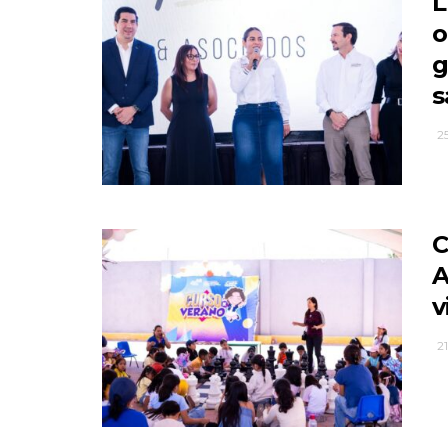
L
o
g
s
25
C
A
v
21