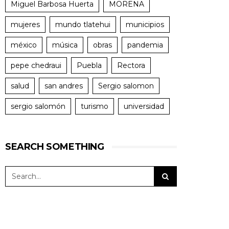
Miguel Barbosa Huerta
MORENA
mujeres
mundo tlatehui
municipios
méxico
música
obras
pandemia
pepe chedraui
Puebla
Rectora
salud
san andres
Sergio salomon
sergio salomón
turismo
universidad
SEARCH SOMETHING