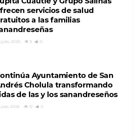
upita Cuautle y Grupo Salinas
frecen servicios de salud
ratuitos a las familias
anandreseñas
 julio, 2026
5
0
ontinúa Ayuntamiento de San
ndrés Cholula transformando
idas de las y los sanandreseños
 julio, 2026
12
0