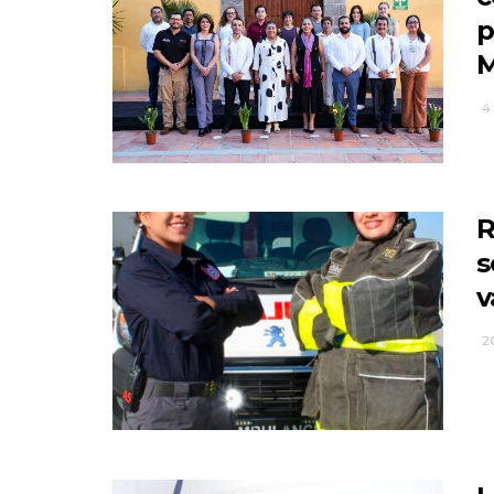
p
M
4
R
s
v
26