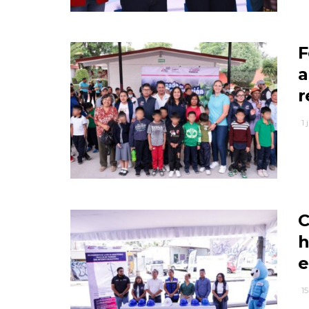
F
a
r
1 
C
h
e
1