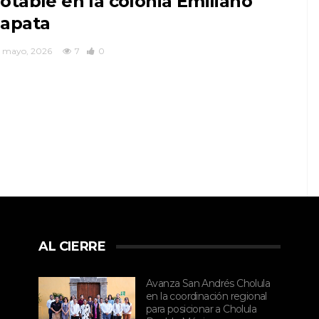
otable en la colonia Emiliano
apata
7 mayo, 2026
7
0
AL CIERRE
Avanza San Andrés Cholula
en la coordinación regional
para posicionar a Cholula