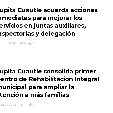
upita Cuautle acuerda acciones
nmediatas para mejorar los
ervicios en juntas auxiliares,
nspectorías y delegación
 julio, 2026
6
0
upita Cuautle consolida primer
entro de Rehabilitación Integral
unicipal para ampliar la
tención a más familias
 julio, 2026
11
0